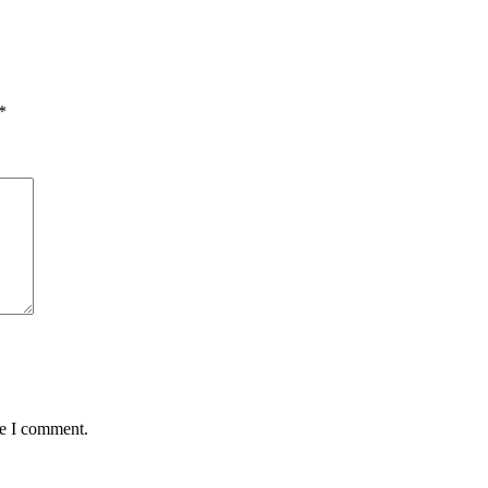
*
me I comment.