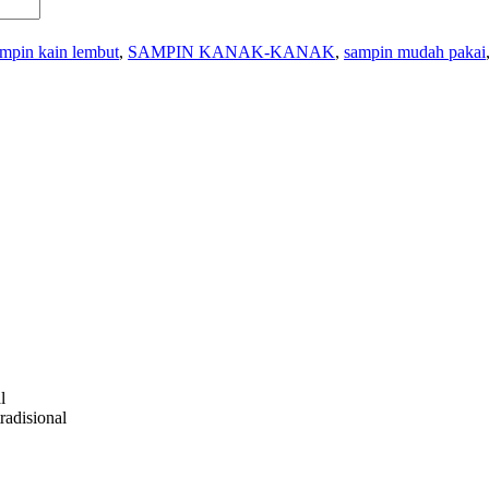
mpin kain lembut
,
SAMPIN KANAK-KANAK
,
sampin mudah pakai
l
radisional