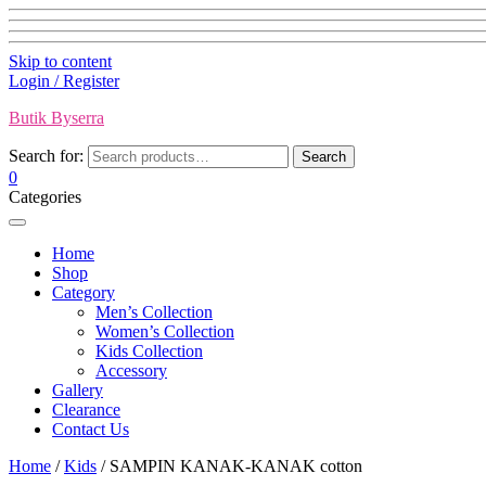
Skip to content
Login / Register
Butik Byserra
Search for:
Search
0
Categories
Home
Shop
Category
Men’s Collection
Women’s Collection
Kids Collection
Accessory
Gallery
Clearance
Contact Us
Home
/
Kids
/ SAMPIN KANAK-KANAK cotton