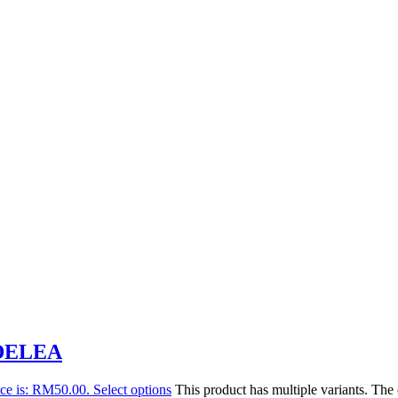
DELEA
ice is: RM50.00.
Select options
This product has multiple variants. Th