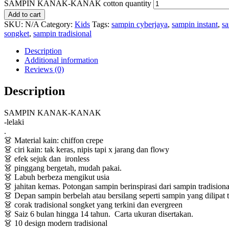
SAMPIN KANAK-KANAK cotton quantity
Add to cart
SKU:
N/A
Category:
Kids
Tags:
sampin cyberjaya
,
sampin instant
,
sa
songket
,
sampin tradisional
Description
Additional information
Reviews (0)
Description
SAMPIN KANAK-KANAK
-lelaki
.
👗 Material kain: chiffon crepe
👗 ciri kain: tak keras, nipis tapi x jarang dan flowy
👗 efek sejuk dan ironless
👗 pinggang bergetah, mudah pakai.
👗 Labuh berbeza mengikut usia
👗 jahitan kemas. Potongan sampin berinspirasi dari sampin tradisiona
👗 Depan sampin berbelah atau bersilang seperti sampin yang dilipat t
👗 corak tradisional songket yang terkini dan evergreen
👗 Saiz 6 bulan hingga 14 tahun. Carta ukuran disertakan.
👗 10 design modern tradisional