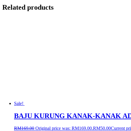
Related products
Sale!
BAJU KURUNG KANAK-KANAK A
RM
169.00
Original price was: RM169.00.
RM
50.00
Current pr