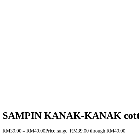
SAMPIN KANAK-KANAK cott
RM
39.00
–
RM
49.00
Price range: RM39.00 through RM49.00