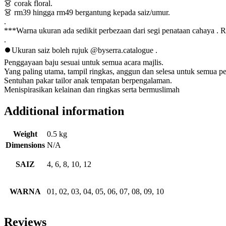
👗 corak floral.
👗 rm39 hingga rm49 bergantung kepada saiz/umur.
.
***Warna ukuran ada sedikit perbezaan dari segi penataan cahaya . Ra
.
⏺Ukuran saiz boleh rujuk @byserra.catalogue .
Penggayaan baju sesuai untuk semua acara majlis.
Yang paling utama, tampil ringkas, anggun dan selesa untuk semua pe
Sentuhan pakar tailor anak tempatan berpengalaman.
Menispirasikan kelainan dan ringkas serta bermuslimah
Additional information
Weight
0.5 kg
Dimensions
N/A
SAIZ
4, 6, 8, 10, 12
WARNA
01, 02, 03, 04, 05, 06, 07, 08, 09, 10
Reviews